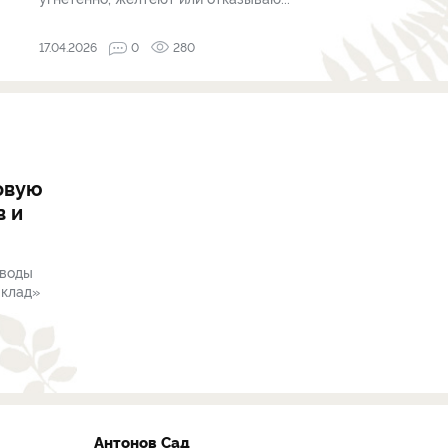
17.04.2026
0
280
довую
в и
 воды
 клад»
Антонов Сад