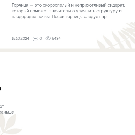
Горчица — это скороспелый и неприхотливый сидерат,
который поможет значительно улучшить структуру и
плодородие почвы. Посев горчицы следует пр...
15.10.2024
0
5434
в
ют
 раньше