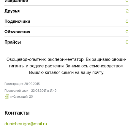
Избранное
0
Друзья
2
Подписчики
0
Объявления
0
Прайсы
0
Овощевод-опытник, экспериментатор. Выращиваю овощи-
гиганты и редкие растения. Занимаюсь семеноводством.
Вышлю каталог семян на вашу почту.
Регистрация: 29.09.2015
Последний визит: 22.08.2017 в 17:46
публикаций: 20
Контакты
dunichev.igor@mail.ru