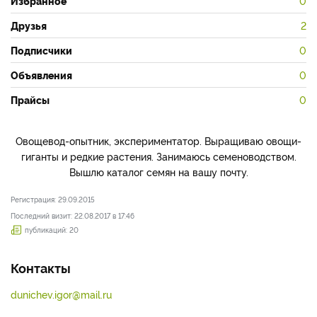
Избранное
0
Друзья
2
Подписчики
0
Объявления
0
Прайсы
0
Овощевод-опытник, экспериментатор. Выращиваю овощи-
гиганты и редкие растения. Занимаюсь семеноводством.
Вышлю каталог семян на вашу почту.
Регистрация: 29.09.2015
Последний визит: 22.08.2017 в 17:46
публикаций: 20
Контакты
dunichev.igor@mail.ru