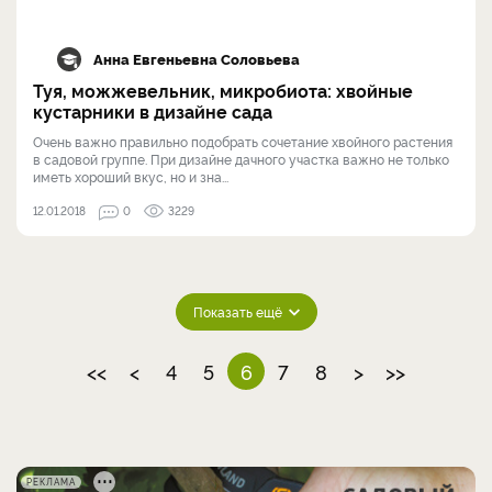
Анна Евгеньевна Соловьева
Туя, можжевельник, микробиота: хвойные
кустарники в дизайне сада
Очень важно правильно подобрать сочетание хвойного растения
в садовой группе. При дизайне дачного участка важно не только
иметь хороший вкус, но и зна...
12.01.2018
0
3229
Показать ещё
<<
<
4
5
6
7
8
>
>>
РЕКЛАМА