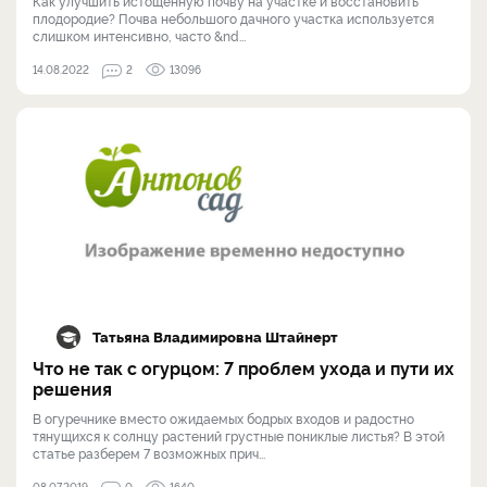
Как улучшить истощенную почву на участке и восстановить
плодородие? Почва небольшого дачного участка используется
слишком интенсивно, часто &nd...
14.08.2022
2
13096
Татьяна Владимировна Штайнерт
Что не так с огурцом: 7 проблем ухода и пути их
решения
В огуречнике вместо ожидаемых бодрых входов и радостно
тянущихся к солнцу растений грустные пониклые листья? В этой
статье разберем 7 возможных прич...
08.07.2019
0
1640