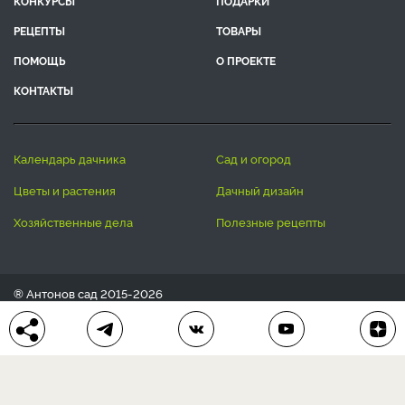
КОНКУРСЫ
ПОДАРКИ
РЕЦЕПТЫ
ТОВАРЫ
ПОМОЩЬ
О ПРОЕКТЕ
КОНТАКТЫ
календарь дачника
сад и огород
цветы и растения
дачный дизайн
хозяйственные дела
полезные рецепты
® Антонов сад 2015-2026
Политика конфиденциальности
Пользовательское соглашение
Другие наши проекты:
Сканворды
online
Любое использование материала допускается только с