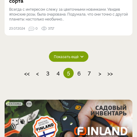
сорта
Всегда с интересом слежу за цветочными новинками. Увидев
японские розы, была очарована. Подумала, что они точно с другой
планеты: настолько необычно...
23.07.2024
0
3717
Показать ещё
<<
<
3
4
5
6
7
>
>>
РЕКЛАМА