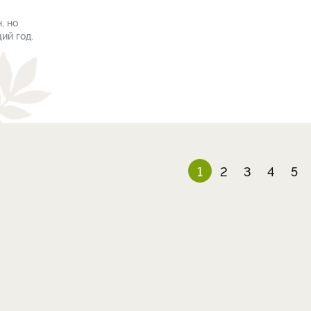
, но
ий год.
1
2
3
4
5