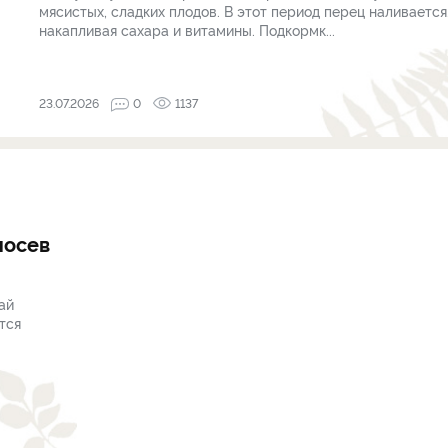
мясистых, сладких плодов. В этот период перец наливается
накапливая сахара и витамины. Подкормк...
23.07.2026
0
1137
посев
ай
тся