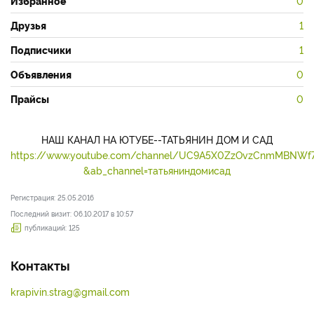
Избранное
0
Друзья
1
Подписчики
1
Объявления
0
Прайсы
0
НАШ КАНАЛ НА ЮТУБЕ--ТАТЬЯНИН ДОМ И САД
https://www.youtube.com/channel/UC9A5X0ZzOvzCnmMBNWf
&ab_channel=татьяниндомисад
Регистрация: 25.05.2016
Последний визит: 06.10.2017 в 10:57
публикаций: 125
Контакты
krapivin.strag@gmail.com