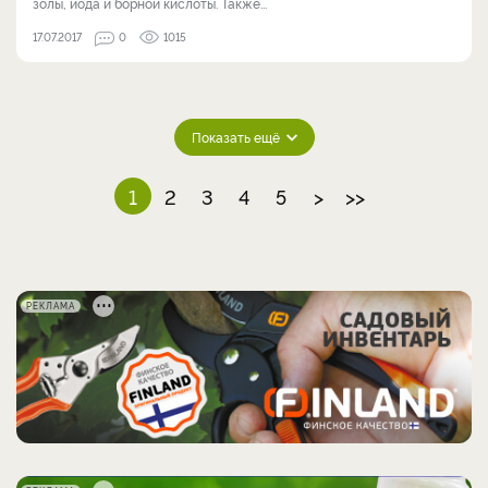
золы, йода и борной кислоты. Также...
17.07.2017
0
1015
Показать ещё
1
2
3
4
5
>
>>
РЕКЛАМА