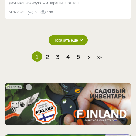
дачников «жируют» и наращивают тол...
14.07.2022
0
1718
Показать ещё
1
2
3
4
5
>
>>
РЕКЛАМА