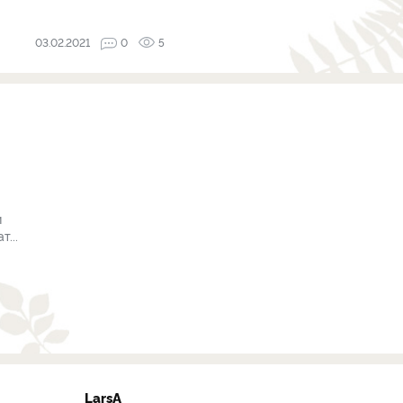
03.02.2021
0
5
и
...
LarsA