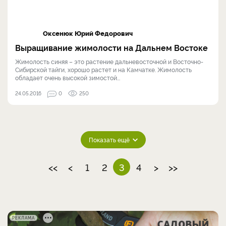
Оксенюк Юрий Федорович
Выращивание жимолости на Дальнем Востоке
Жимолость синяя – это растение дальневосточной и Восточно-
Сибирской тайги, хорошо растет и на Камчатке. Жимолость
обладает очень высокой зимостой...
24.05.2016
0
250
Показать ещё
<<
<
1
2
3
4
>
>>
РЕКЛАМА