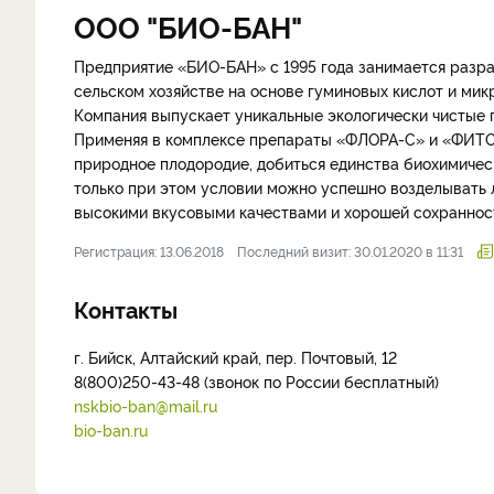
ООО "БИО-БАН"
Предприятие «БИО-БАН» с 1995 года занимается разра
сельском хозяйстве на основе гуминовых кислот и мик
Компания выпускает уникальные экологически чистые
Применяя в комплексе препараты «ФЛОРА-С» и «ФИТ
природное плодородие, добиться единства биохимическ
только при этом условии можно успешно возделывать 
высокими вкусовыми качествами и хорошей сохраннос
Регистрация: 13.06.2018
Последний визит: 30.01.2020 в 11:31
Контакты
г. Бийск, Алтайский край, пер. Почтовый, 12
8(800)250-43-48 (звонок по России бесплатный)
nskbio-ban@mail.ru
bio-ban.ru