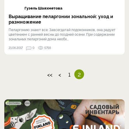
Гузель Шаяхметова
Выращивание пеларгонии зональной: уход и
размножение
Пеларгонию знают все. Завсегдатай подоконников, она радует
цветением с ранней весны до поздней осени. При содержании
зональных пеларгоний дома необх...
21.06.2017
0
5756
<<
<
1
2
РЕКЛАМА