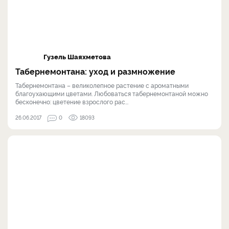
Гузель Шаяхметова
Табернемонтана: уход и размножение
Табернемонтана – великолепное растение с ароматными
благоухающими цветами. Любоваться табернемонтаной можно
бесконечно: цветение взрослого рас...
26.06.2017
0
18093