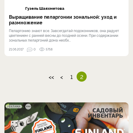
Гузель Шаяхметова
Выращивание пеларгонии зональной: уход и
размножение
Пеларгонию знают все. Завсегдатай подоконников, она радует
цветением с ранней весны до поздней осени. При содержании
зональных пеларгоний дома необх...
21.06.2017
0
5758
<<
<
1
2
РЕКЛАМА