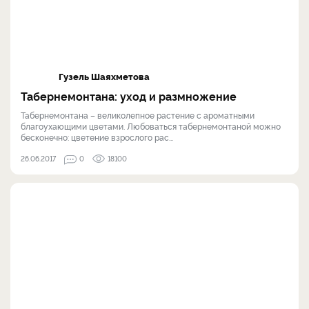
Гузель Шаяхметова
Табернемонтана: уход и размножение
Табернемонтана – великолепное растение с ароматными
благоухающими цветами. Любоваться табернемонтаной можно
бесконечно: цветение взрослого рас...
26.06.2017
0
18100