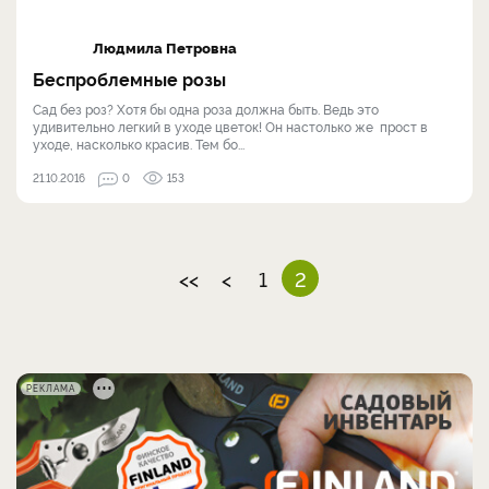
Людмила Петровна
Беспроблемные розы
Сад без роз? Хотя бы одна роза должна быть. Ведь это
удивительно легкий в уходе цветок! Он настолько же прост в
уходе, насколько красив. Тем бо...
21.10.2016
0
153
<<
<
1
2
РЕКЛАМА