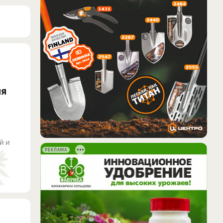
ия
й и
РЕКЛАМА