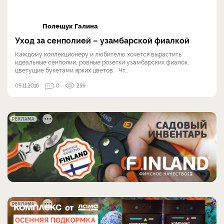
Полещук Галина
Уход за сенполией – узамбарской фиалкой
Каждому коллекционеру и любителю хочется вырастить
идеальные сенполии, ровные розетки узамбарских фиалок,
цветущие букетами ярких цветов. Чт...
09.11.2016
0
259
РЕКЛАМА
РЕКЛАМА