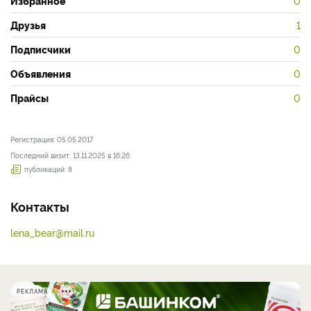
Избранное
0
Друзья
1
Подписчики
0
Объявления
0
Прайсы
0
Регистрация: 05.05.2017
Последний визит: 13.11.2025 в 16:26
публикаций: 8
Контакты
lena_bear@mail.ru
РЕКЛАМА