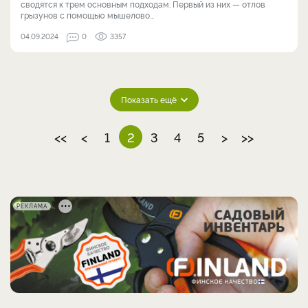
сводятся к трем основным подходам. Первый из них — отлов
грызунов с помощью мышелово...
04.09.2024
0
3357
Показать ещё
<<
<
1
2
3
4
5
>
>>
РЕКЛАМА