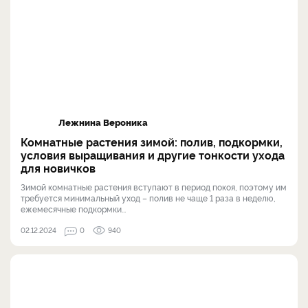
Лежнина Вероника
Комнатные растения зимой: полив, подкормки,
условия выращивания и другие тонкости ухода
для новичков
Зимой комнатные растения вступают в период покоя, поэтому им
требуется минимальный уход – полив не чаще 1 раза в неделю,
ежемесячные подкормки...
02.12.2024
0
940