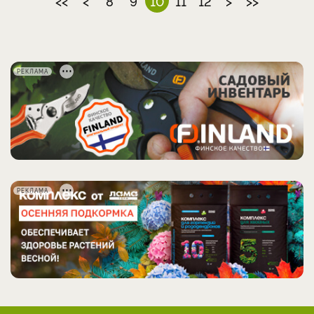
<<
<
8
9
10
11
12
>
>>
РЕКЛАМА
РЕКЛАМА