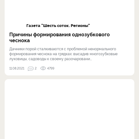
Газета "Шесть соток. Регионы"
Причины формирования однозубкового
чеснока
Дачники порой сталкиваются с проблемой ненормального
формирования чеснока на грядках: высадив многозубковые
луковицы, садоводы к своему разочаровани...
11.08.2021
2
4799