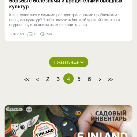
борьбы с болезнями и вредителями овощных
культур
Как справиться с самыми распространенными проблемами
овощных культур? Чтобы получить богатый урожай томатов и
огурцов, нужно внимательно следить за со...
15.07.2021
0
679
Показать ещё
<<
<
2
3
4
5
6
>
>>
РЕКЛАМА