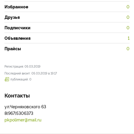
Избранное
0
Друзья
0
Подписчики
0
Объявления
1
Прайсы
0
Регистрация: 05.03.2019
Последний визит: 05.03.2019 в 19:17
публикаций: 0
Контакты
ул.Черняховского 63
8(967)5306373
pkpolimer@mail.ru