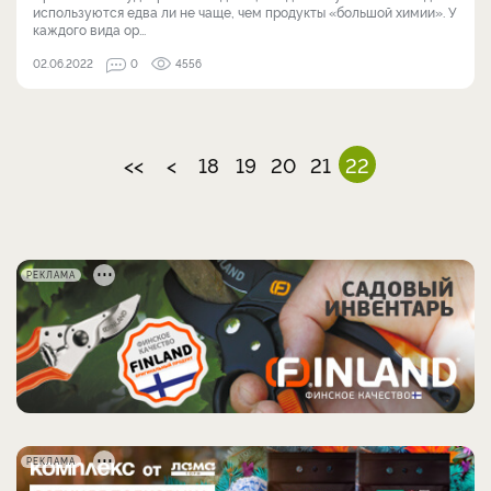
используются едва ли не чаще, чем продукты «большой химии». У
каждого вида ор...
02.06.2022
0
4556
<<
<
18
19
20
21
22
РЕКЛАМА
РЕКЛАМА