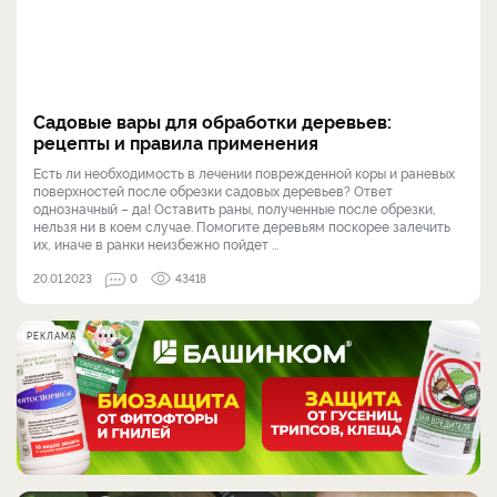
Садовые вары для обработки деревьев:
рецепты и правила применения
Есть ли необходимость в лечении поврежденной коры и раневых
поверхностей после обрезки садовых деревьев? Ответ
однозначный – да! Оставить раны, полученные после обрезки,
нельзя ни в коем случае. Помогите деревьям поскорее залечить
их, иначе в ранки неизбежно пойдет ...
20.01.2023
0
43418
РЕКЛАМА