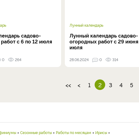
арь
Лунный календарь
лендарь садово-
Лунный календарь садово-
работ с 6 по 12 июля
огородных работ с 29 июня 
июля
0
264
28.06.2024
0
314
<<
<
1
2
3
4
5
финиумы
Сезонные работы
Работы по месяцам
Ирисы