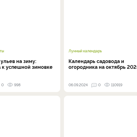
ты
Лунный календарь
ульев на зиму:
Календарь садовода и
а к успешной зимовке
огородника на октябрь 202
0
998
06.09.2024
0
110919