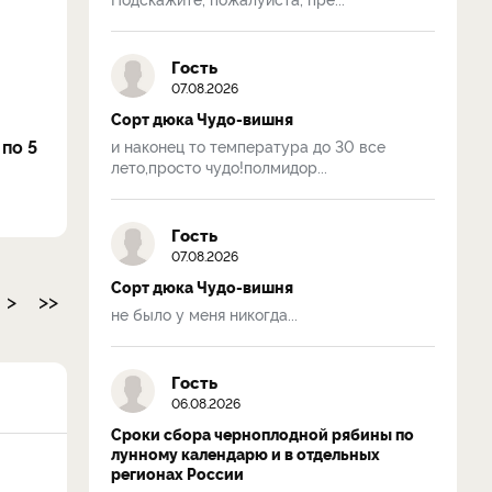
Гость
07.08.2026
Сорт дюка Чудо-вишня
по 5
и наконец то температура до 30 все
лето,просто чудо!полмидор...
Гость
07.08.2026
Сорт дюка Чудо-вишня
>
>>
не было у меня никогда...
Гость
06.08.2026
Сроки сбора черноплодной рябины по
лунному календарю и в отдельных
регионах России