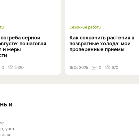
ты
Сезонные работы
 погреба серной
Как сохранить растения в
вгусте: пошаговая
возвратные холода: мои
я и меры
проверенные приемы
сти
0
5420
15.05.2025
0
670
нь и
ие
р, учет
зволят