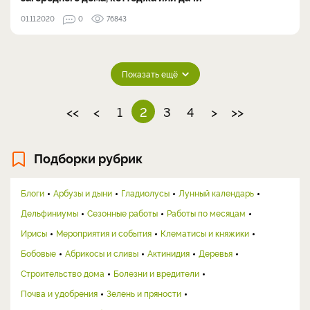
01.11.2020
0
76843
Показать ещё
<<
<
1
2
3
4
>
>>
Подборки рубрик
Блоги
Арбузы и дыни
Гладиолусы
Лунный календарь
Дельфиниумы
Сезонные работы
Работы по месяцам
Ирисы
Мероприятия и события
Клематисы и княжики
Бобовые
Абрикосы и сливы
Актинидия
Деревья
Строительство дома
Болезни и вредители
Почва и удобрения
Зелень и пряности