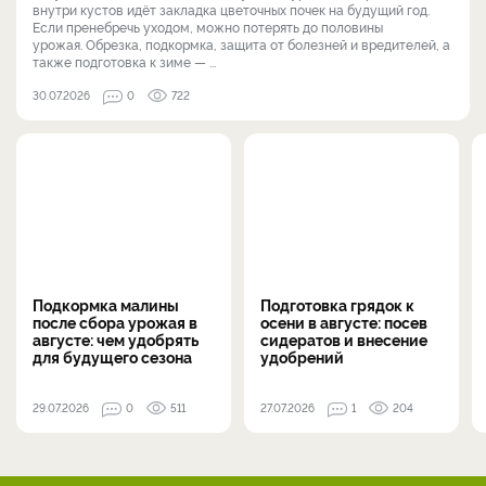
внутри кустов идёт закладка цветочных почек на будущий год.
Если пренебречь уходом, можно потерять до половины
урожая. Обрезка, подкормка, защита от болезней и вредителей, а
также подготовка к зиме — ...
30.07.2026
0
722
Подкормка малины
Подготовка грядок к
после сбора урожая в
осени в августе: посев
августе: чем удобрять
сидератов и внесение
для будущего сезона
удобрений
29.07.2026
0
511
27.07.2026
1
204