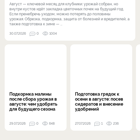
Август — ключевой месяц для клубники: урожай собран, но
внутри кустов идёт закладка цветочных почек на будущий год.
Если пренебречь уходом, можно потерять до половины
урожая. Обрезка, подкормка, защита от болезней и вредителей, а
также подготовка к зиме — ...
30.07.2026
0
1004
Подкормка малины
Подготовка грядок к
после сбора урожая в
осени в августе: посев
августе: чем удобрять
сидератов и внесение
для будущего сезона
удобрений
29.07.2026
0
648
27.07.2026
1
236