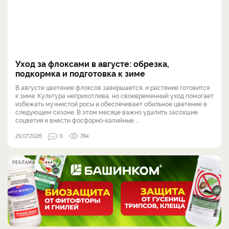
Уход за флоксами в августе: обрезка,
подкормка и подготовка к зиме
В августе цветение флоксов завершается, и растение готовится
к зиме. Культура неприхотлива, но своевременный уход помогает
избежать мучнистой росы и обеспечивает обильное цветение в
следующем сезоне. В этом месяце важно удалить засохшие
соцветия и внести фосфорно-калийные ...
29.07.2026
0
784
РЕКЛАМА