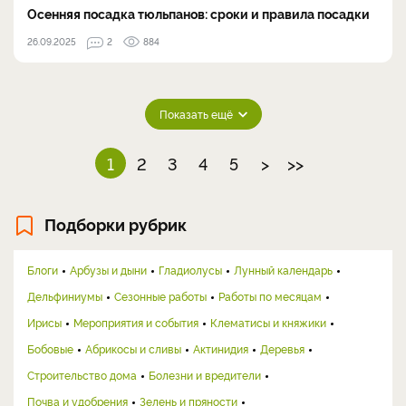
Осенняя посадка тюльпанов: сроки и правила посадки
26.09.2025
2
884
Показать ещё
1
2
3
4
5
>
>>
Подборки рубрик
Блоги
Арбузы и дыни
Гладиолусы
Лунный календарь
Дельфиниумы
Сезонные работы
Работы по месяцам
Ирисы
Мероприятия и события
Клематисы и княжики
Бобовые
Абрикосы и сливы
Актинидия
Деревья
Строительство дома
Болезни и вредители
Почва и удобрения
Зелень и пряности