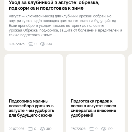
Уход за клубникой в августе: обрезка,
подкормка и подготовка к зиме
Август — ключевой месяц для клубники: урожай собран, но
внутри кустов идёт закладка цветочных почек на будущий год.
Если пренебречь уходом, можно потерять до половины
урожая. Обрезка, подкормка, защита от болезней и вредителей, а
также подготовка к зиме — ...
30.07.2026
0
534
Подкормка малины
Подготовка грядок к
после сбора урожая в
осени в августе: посев
августе: чем удобрять
сидератов и внесение
для будущего сезона
удобрений
29.07.2026
0
392
27.07.2026
0
190