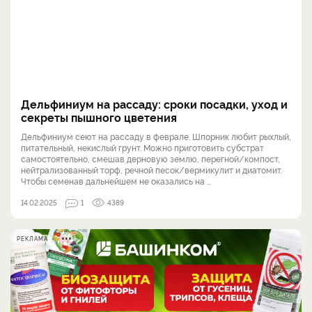
Дельфиниум на рассаду: сроки посадки, уход и
секреты пышного цветения
Дельфиниум сеют на рассаду в феврале. Шпорник любит рыхлый,
питательный, некислый грунт. Можно приготовить субстрат
самостоятельно, смешав дерновую землю, перегной/компост,
нейтрализованный торф, речной песок/вермикулит и диатомит.
Чтобы семенав дальнейшем не оказались на ...
14.02.2025
1
4389
РЕКЛАМА