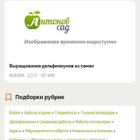
Выращивание дельфиниумов из семян
29.11.2016
0
1426
Подборки рубрик
Блоги
Арбузы и дыни
Гладиолусы
Лунный календарь
Дельфиниумы
Сезонные работы
Работы по месяцам
Ирисы
Мероприятия и события
Клематисы и княжики
Бобовые
Абрикосы и сливы
Актинидия
Деревья