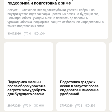
подкормка и подготовка к зиме
Август — ключевой месяц для клубники: урожай собран, но
внутри кустов идёт закладка цветочных почек на будущий год.
Если пренебречь уходом, можно потерять до половины
урожая. Обрезка, подкормка, защита от болезней и вредителей, а
также подготовка к зиме — ...
30.07.2026
0
1004
Подкормка малины
Подготовка грядок к
после сбора урожая в
осени в августе: посев
августе: чем удобрять
сидератов и внесение
для будущего сезона
удобрений
29.07.2026
0
648
27.07.2026
1
236