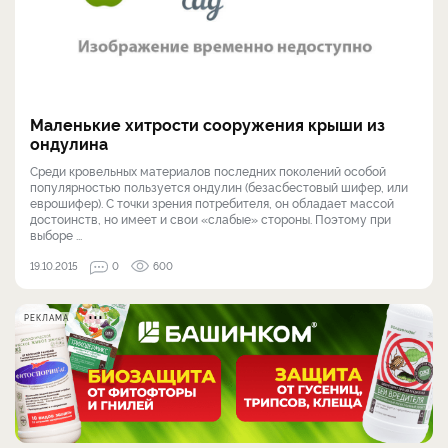
Маленькие хитрости сооружения крыши из
ондулина
Среди кровельных матери­алов последних поколений особой
популярностью пользу­ется ондулин (безасбестовый шифер, или
еврошифер). С точки зрения потребителя, он обладает массой
достоинств, но имеет и свои «слабые» сто­роны. Поэто­му при
выборе ...
19.10.2015
0
600
РЕКЛАМА