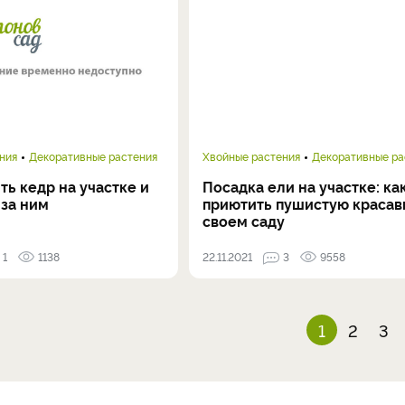
ния
Декоративные растения
Хвойные растения
Декоративные ра
ть кедр на участке и
Посадка ели на участке: ка
 за ним
приютить пушистую красав
своем саду
1
1138
22.11.2021
3
9558
1
2
3