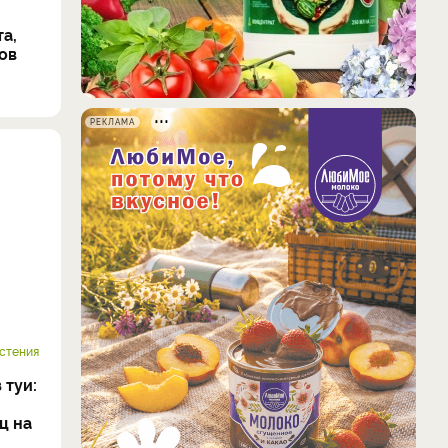
а,
ов
РЕКЛАМА
стения
 туи:
ц на