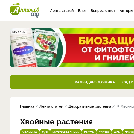
Лента статей
Блог
Вопрос-ответ
Авторы
РЕКЛАМА
КАЛЕНДАРЬ ДАЧНИКА
САД И
Главная
Лента статей
Декоративные растения
🌲 Хвойны
Хвойные растения
хвойные
туя
можжевельник
пихта
сосна
ель
поса