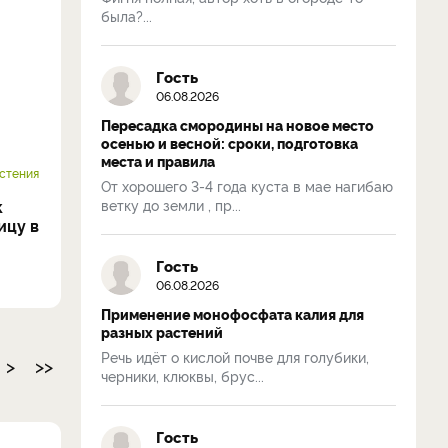
была?...
Гость
06.08.2026
Пересадка смородины на новое место
осенью и весной: сроки, подготовка
места и правила
стения
От хорошего 3-4 года куста в мае нагибаю
ветку до земли , пр...
к
ицу в
Гость
06.08.2026
Применение монофосфата калия для
разных растений
Речь идёт о кислой почве для голубики,
>
>>
черники, клюквы, брус...
Гость