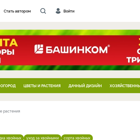
Стать автором
Войти
 ОГОРОД
ЦВЕТЫ И РАСТЕНИЯ
ДАЧНЫЙ ДИЗАЙН
ХОЗЯЙСТВЕННЫ
е растения
дка хвойных
уход за хвойными
сорта хвойных