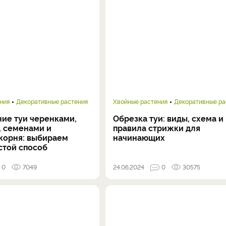
ния
Декоративные растения
Хвойные растения
Декоративные ра
ие туи черенками,
Обрезка туи: виды, схема и
, семенами и
правила стрижки для
корня: выбираем
начинающих
стой способ
0
7049
24.06.2024
0
30575