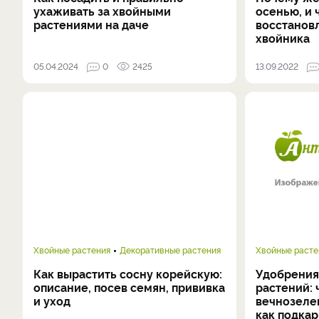
ухаживать за хвойными
осенью, и 
растениями на даче
восстанов
хвойника
05.04.2024
0
2425
13.09.2022
Хвойные растения
Декоративные растения
Хвойные расте
Как вырастить сосну корейскую:
Удобрения
описание, посев семян, прививка
растений: 
и уход
вечнозелен
как подка