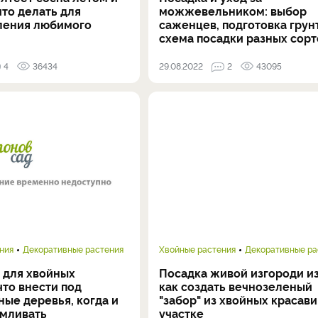
что делать для
можжевельником: выбор
ления любимого
саженцев, подготовка грунт
схема посадки разных сорт
4
36434
29.08.2022
2
43095
ния
Декоративные растения
Хвойные растения
Декоративные ра
 для хвойных
Посадка живой изгороди из
что внести под
как создать вечнозеленый
ые деревья, когда и
"забор" из хвойных красави
рмливать
участке