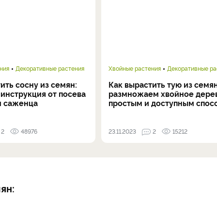
ния
Декоративные растения
Хвойные растения
Декоративные ра
ить сосну из семян:
Как вырастить тую из семян
инструкция от посева
размножаем хвойное дере
и саженца
простым и доступным спос
2
48976
23.11.2023
2
15212
ян: