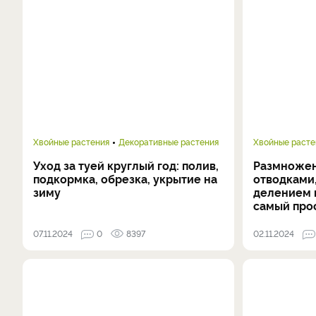
Хвойные растения
Декоративные растения
Хвойные расте
Уход за туей круглый год: полив,
Размножен
подкормка, обрезка, укрытие на
отводками
зиму
делением 
самый про
07.11.2024
0
8397
02.11.2024