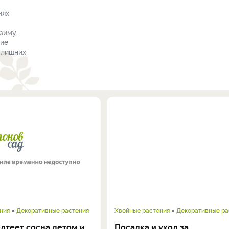
иях
зиму.
ние
 лишних
ния
Декоративные растения
Хвойные растения
Декоративные ра
лтеет сосна летом и
Посадка и уход за