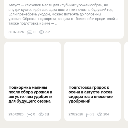
Август — ключевой месяц для клубники: урожай собран, но
внутри кустов идёт закладка цветочных почек на будущий год.
Если пренебречь уходом, можно потерять до половины
урожая. Обрезка, подкормка, защита от болезней и вредителей, а
также подготовка к зиме — ...
30.07.2026
0
722
Подкормка малины
Подготовка грядок к
после сбора урожая в
осени в августе: посев
августе: чем удобрять
сидератов и внесение
для будущего сезона
удобрений
29.07.2026
0
511
27.07.2026
1
204