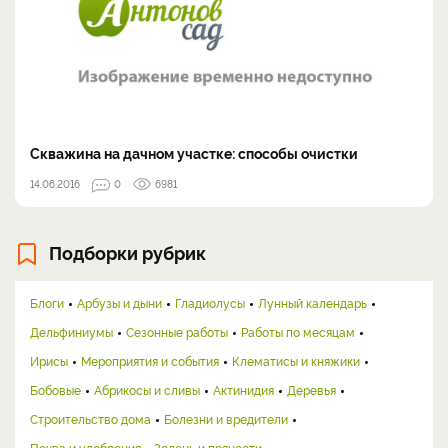
Скважина на дачном участке: способы очистки
14.06.2016
0
6981
Подборки рубрик
Блоги
Арбузы и дыни
Гладиолусы
Лунный календарь
Дельфиниумы
Сезонные работы
Работы по месяцам
Ирисы
Мероприятия и события
Клематисы и княжики
Бобовые
Абрикосы и сливы
Актинидия
Деревья
Строительство дома
Болезни и вредители
Почва и удобрения
Зелень и пряности