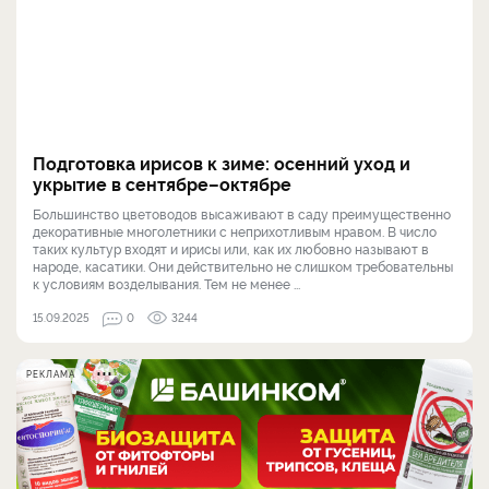
Подготовка ирисов к зиме: осенний уход и
укрытие в сентябре–октябре
Большинство цветоводов высаживают в саду преимущественно
декоративные многолетники с неприхотливым нравом. В число
таких культур входят и ирисы или, как их любовно называют в
народе, касатики. Они действительно не слишком требовательны
к условиям возделывания. Тем не менее ...
15.09.2025
0
3244
РЕКЛАМА