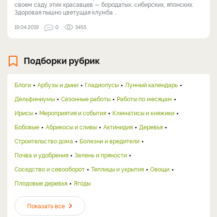
своем саду этих красавцев — бородатых, сибирских, японских.
Здоровая пышно цветущая клумба ...
19.04.2019
0
3455
Подборки рубрик
Блоги
Арбузы и дыни
Гладиолусы
Лунный календарь
Дельфиниумы
Сезонные работы
Работы по месяцам
Ирисы
Мероприятия и события
Клематисы и княжики
Бобовые
Абрикосы и сливы
Актинидия
Деревья
Строительство дома
Болезни и вредители
Почва и удобрения
Зелень и пряности
Соседство и севооборот
Теплицы и укрытия
Овощи
Плодовые деревья
Ягоды
Показать все