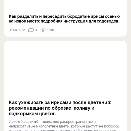
Как разделить и пересадить бородатые ирисы осенью
на новое место: подробная инструкция для садоводов
05.09.2022
0
5566
Как ухаживать за ирисами после цветения:
рекомендации по обрезке, поливу и
подкормкам цветов
Ирисы (касатики) — довольно распространенные и
неприхотливые многолетние цветы, которые растут, не побоюсь
сказать, на каждом втором участке. Чтобы ирисы из года в год