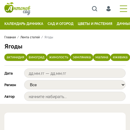
КАЛЕНДАРЬ ДАЧНИКА
САД И ОГОРОД
ЦВЕТЫ И РАСТЕНИЯ
ДАЧНЫ
Главная
Лента статей
Ягоды
Ягоды
актинидия
виноград
жимолость
земляника
малина
ежевика
Дата
Регион
Автор