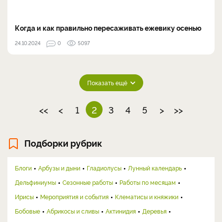
Когда и как правильно пересаживать ежевику осенью
24.10.2024
0
5097
Показать ещё
<<
<
1
2
3
4
5
>
>>
Подборки рубрик
Блоги
Арбузы и дыни
Гладиолусы
Лунный календарь
Дельфиниумы
Сезонные работы
Работы по месяцам
Ирисы
Мероприятия и события
Клематисы и княжики
Бобовые
Абрикосы и сливы
Актинидия
Деревья