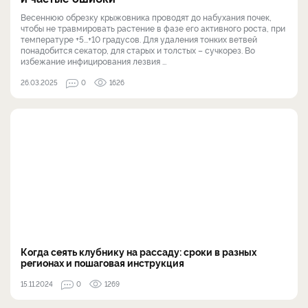
Весеннюю обрезку крыжовника проводят до набухания почек,
чтобы не травмировать растение в фазе его активного роста, при
температуре +5...+10 градусов. Для удаления тонких ветвей
понадобится секатор, для старых и толстых – сучкорез. Во
избежание инфицирования лезвия ...
26.03.2025
0
1626
Когда сеять клубнику на рассаду: сроки в разных
регионах и пошаговая инструкция
15.11.2024
0
1269