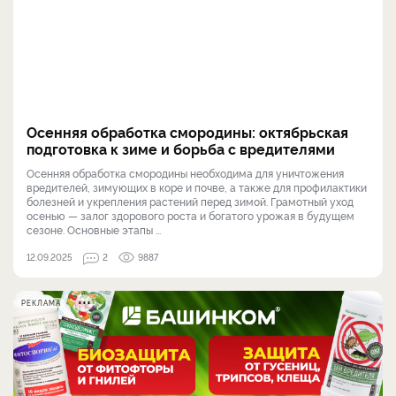
Осенняя обработка смородины: октябрьская
подготовка к зиме и борьба с вредителями
Осенняя обработка смородины необходима для уничтожения
вредителей, зимующих в коре и почве, а также для профилактики
болезней и укрепления растений перед зимой. Грамотный уход
осенью — залог здорового роста и богатого урожая в будущем
сезоне. Основные этапы ...
12.09.2025
2
9887
РЕКЛАМА