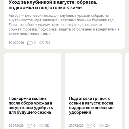
Уход за клубникой в августе: обрезка,
подкормка и подготовка к зиме
Август — ключевой месяц для клубники: урожай собран, но
внутри кустов идёт закладка цветочных почек на будущий год.
Если пренебречь уходом, можно потерять до половины
урожая. Обрезка, подкормка, защита от болезней и вредителей, а
также подготовка к зиме — ...
30.07.2026
0
722
Подкормка малины
Подготовка грядок к
после сбора урожая в
осени в августе: посев
августе: чем удобрять
сидератов и внесение
для будущего сезона
удобрений
29.07.2026
0
511
27.07.2026
0
204