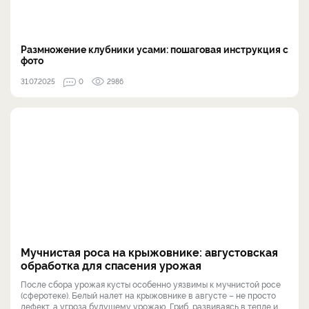
Размножение клубники усами: пошаговая инструкция с
фото
31.07.2025
0
2986
Мучнистая роса на крыжовнике: августовская
обработка для спасения урожая
После сбора урожая кусты особенно уязвимы к мучнистой росе
(сферотеке). Белый налет на крыжовнике в августе – не просто
дефект, а угроза будущему урожаю. Гриб, развиваясь в тепле и