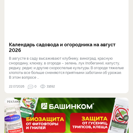
Календарь садовода и огородника на август
2026
В августе в саду высаживают клубнику, виноград, красную
смородину, клюкву, в огороде – зелень, лук (побегами), капусту,
редьку, редис и другие скороспелые культуры. В огороде тяжелые
хлопоты все больше сменяются приятными заботами об урожае.
В этом вопросе ...
22.07.2026
0
31692
РЕКЛАМА