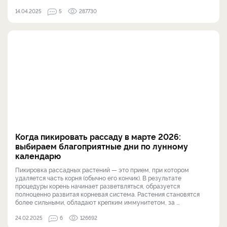
14.04.2025
5
287730
Когда пикировать рассаду в марте 2026:
выбираем благоприятные дни по лунному
календарю
Пикировка рассадных растений — это прием, при котором
удаляется часть корня (обычно его кончик). В результате
процедуры корень начинает разветвляться, образуется
полноценно развитая корневая система. Растения становятся
более сильными, обладают крепким иммунитетом, за ...
24.02.2025
6
126692