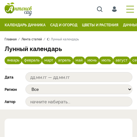
КАЛЕНДАРЬ ДАЧНИКА
САД И ОГОРОД
ЦВЕТЫ И РАСТЕНИЯ
ДАЧНЫ
Главная
Лента статей
🌔 Лунный календарь
Лунный календарь
январь
февраль
март
апрель
май
июнь
июль
август
се
Дата
Регион
Автор