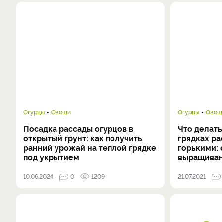
Огурцы
Овощи
Огурцы
Овощ
Посадка рассады огурцов в
Что делать
открытый грунт: как получить
грядках ра
ранний урожай на теплой грядке
горькими:
под укрытием
выращива
10.06.2024
0
1209
21.07.2021