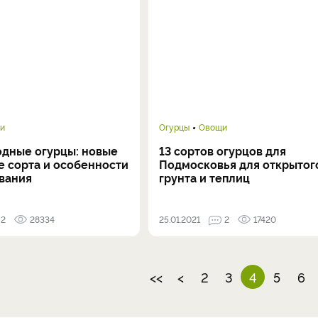
и
Огурцы
Овощи
дные огурцы: новые
13 сортов огурцов для
е сорта и особенности
Подмосковья для открытог
вания
грунта и теплиц
2
28334
25.01.2021
2
17420
<<
<
2
3
4
5
6