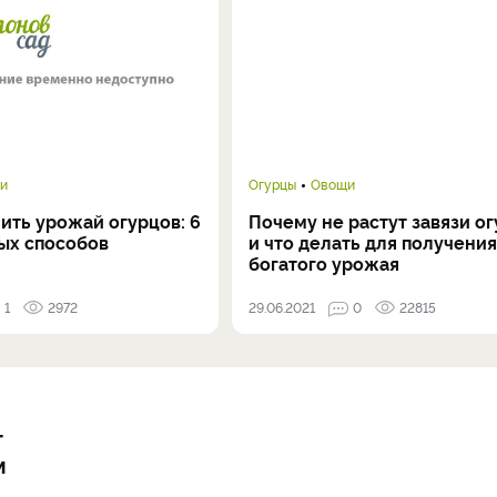
и
Огурцы
Овощи
ить урожай огурцов: 6
Почему не растут завязи о
ых способов
и что делать для получения
богатого урожая
1
2972
29.06.2021
0
22815
т
м