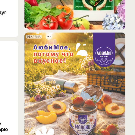
дуг
РЕКЛАМА
м
арю