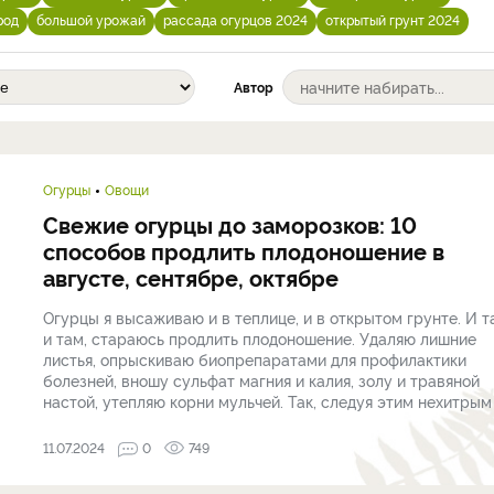
род
большой урожай
рассада огурцов 2024
открытый грунт 2024
Автор
Огурцы
Овощи
Свежие огурцы до заморозков: 10
способов продлить плодоношение в
августе, сентябре, октябре
Огурцы я высаживаю и в теплице, и в открытом грунте. И т
и там, стараюсь продлить плодоношение. Удаляю лишние
листья, опрыскиваю биопрепаратами для профилактики
болезней, вношу сульфат магния и калия, золу и травяной
настой, утепляю корни мульчей. Так, следуя этим нехитрым .
11.07.2024
0
749