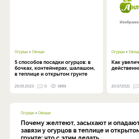
Огурцы
Овощи
Огурцы
Овощ
5 способов посадки огурцов: в
Как увелич
бочках, контейнерах, шалашом,
действенн
в теплице и открытом грунте
29.05.2023
0
3889
20.07.2021
Огурцы
Овощи
Почему желтеют, засыхают и опадаю
завязи у огурцов в теплице и открыто
грунте: что с этим делать