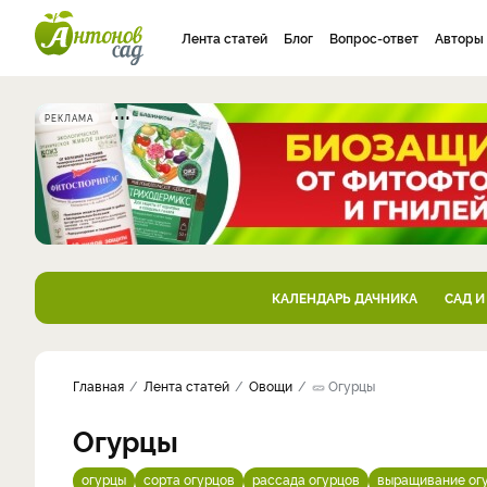
Лента статей
Блог
Вопрос-ответ
Авторы
РЕКЛАМА
КАЛЕНДАРЬ ДАЧНИКА
САД И
Главная
Лента статей
Овощи
🥒 Огурцы
Огурцы
огурцы
сорта огурцов
рассада огурцов
выращивание ог