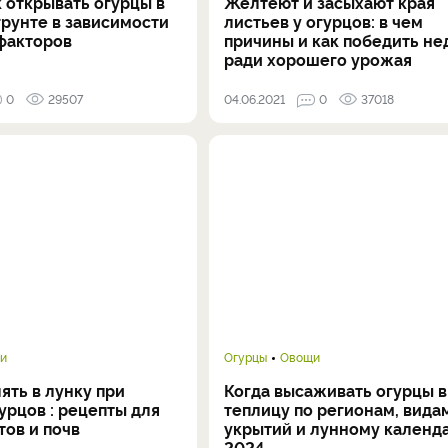
к открывать огурцы в
Желтеют и засыхают края
грунте в зависимости
листьев у огурцов: в чем
 факторов
причины и как победить не
ради хорошего урожая
0
29507
04.06.2021
0
37018
и
Огурцы
Овощи
ять в лунку при
Когда высаживать огурцы в
урцов : рецепты для
теплицу по регионам, вида
тов и почв
укрытий и лунному календ
2024