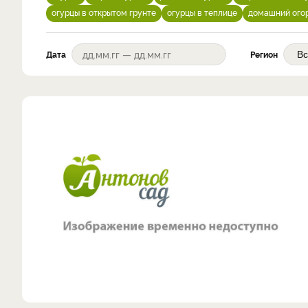
огурцы в открытом грунте
огурцы в теплице
домашний ого
Дата
Регион