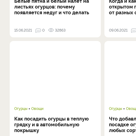
Белые пятна и белый налет на
Когда и ка
листьях огурцов: почему
открытом 
появляется недуг и что делать
от разных
15.06.2021
0
32863
09.06.2021
Огурцы
Овощи
Огурцы
Овощ
Как посадить огурцы в теплую
Что добавл
грядку и в автомобильную
посадке ог
покрышку
любых сор