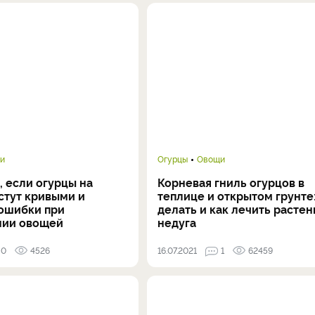
и
Огурцы
Овощи
, если огурцы на
Корневая гниль огурцов в
стут кривыми и
теплице и открытом грунте:
 ошибки при
делать и как лечить растен
нии овощей
недуга
0
4526
16.07.2021
1
62459