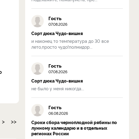
Гость
07.08.2026
Сорт дюка Чудо-вишня
и наконец то температура до 30 все
лето,просто чудо!полмидор...
Гость
о
07.08.2026
Сорт дюка Чудо-вишня
не было у меня никогда...
Гость
06.08.2026
>
>>
Сроки сбора черноплодной рябины по
лунному календарю и в отдельных
регионах России