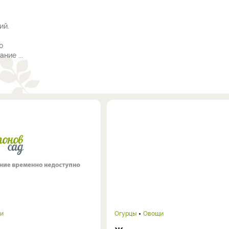
ий.
о
ние ...
и
Огурцы
Овощи