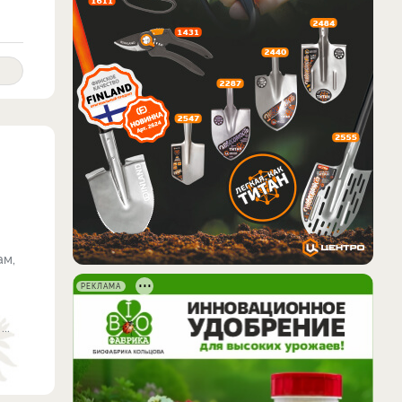
ам,
РЕКЛАМА
..