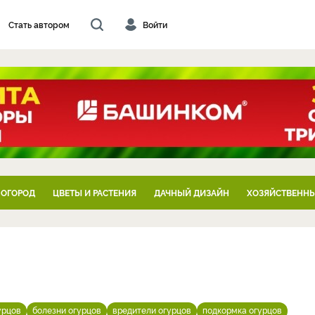
Стать автором
Войти
 ОГОРОД
ЦВЕТЫ И РАСТЕНИЯ
ДАЧНЫЙ ДИЗАЙН
ХОЗЯЙСТВЕННЫ
урцов
болезни огурцов
вредители огурцов
подкормка огурцов