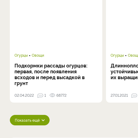
Огурцы
Овощи
Огурцы
Овощ
Подкормки рассады огурцов:
Длиннопло
первая, после появления
устойчивы
всходов и перед высадкой в
их выращи
грунт
02.04.2022
1
68772
27.01.2021
Показать ещё