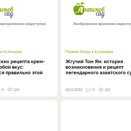
Кулинария
Первые блюда
Кулинария
ских рецепта крем-
Жгучий Том Ям: история
юбой вкус:
возникновения и рецепт
ся правильно этой
легендарного азиатского с
0
124
30.11.2022
0
212