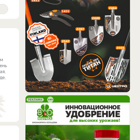
ом
чень
ая,
де,
РЕКЛАМА