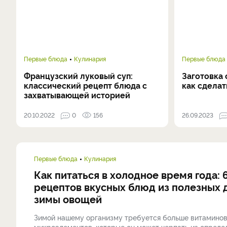
Первые блюда
Кулинария
Первые блюда
Французский луковый суп:
Заготовка 
классический рецепт блюда с
как сдела
захватывающей историей
20.10.2022
0
156
26.09.2023
Первые блюда
Кулинария
Как питаться в холодное время года: 
рецептов вкусных блюд из полезных 
зимы овощей
Зимой нашему организму требуется больше витаминов
микроэлементов, которые он может черпать из опреде