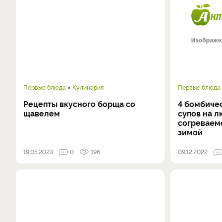
Первые блюда
Кулинария
Первые блюда
Рецепты вкусного борща со
4 бомбиче
щавелем
супов на л
согреваем
зимой
19.05.2023
0
196
09.12.2022