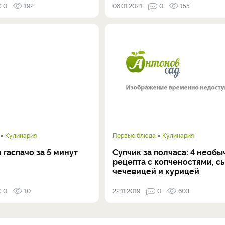
0
192
08.01.2021
0
155
Кулинария
Первые блюда
Кулинария
 гаспачо за 5 минут
Супчик за полчаса: 4 необ
рецепта с копченостями, с
чечевицей и курицей
0
10
22.11.2019
0
603