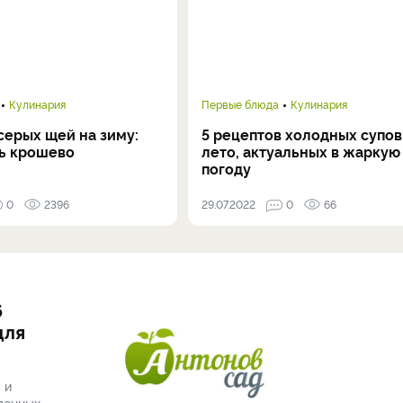
Кулинария
Первые блюда
Кулинария
серых щей на зиму:
5 рецептов холодных супов
ть крошево
лето, актуальных в жаркую
погоду
0
2396
29.07.2022
0
66
6
для
 и
ленных