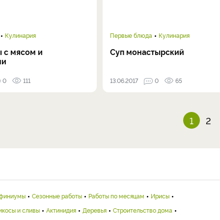
Кулинария
Первые блюда
Кулинария
 с мясом и
Суп монастырский
ми
0
111
13.06.2017
0
65
1
2
финиумы
Сезонные работы
Работы по месяцам
Ирисы
икосы и сливы
Актинидия
Деревья
Строительство дома