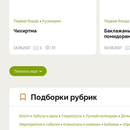
Первые блюда
Кулинария
Первые блюда
Чихиртма
Баклажаны
помидора
13.09.2017
1
73
02.08.2017
Показать ещё
Подборки рубрик
Блоги
Арбузы и дыни
Гладиолусы
Лунный календарь
Дель
Мероприятия и события
Клематисы и княжики
Бобовые
Абр