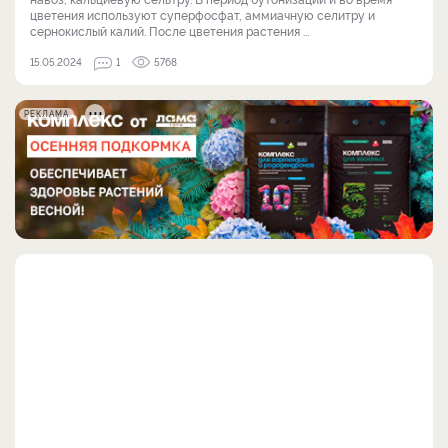
цветения используют суперфосфат, аммиачную селитру и
сернокислый калий. После цветения растения ...
15.05.2024
1
5768
РЕКЛАМА