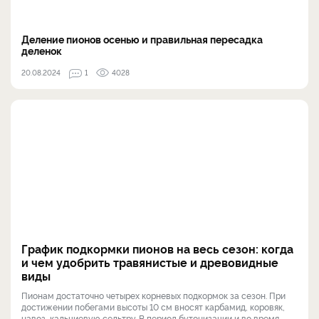
Деление пионов осенью и правильная пересадка
деленок
20.08.2024
1
4028
График подкормки пионов на весь сезон: когда
и чем удобрить травянистые и древовидные
виды
Пионам достаточно четырех корневых подкормок за сезон. При
достижении побегами высоты 10 см вносят карбамид, коровяк,
навоз, кальциевую сельтру. В период бутонизации и во время