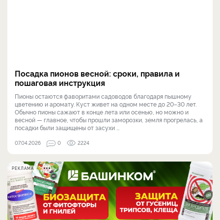
Посадка пионов весной: сроки, правила и
пошаговая инструкция
Пионы остаются фаворитами садоводов благодаря пышному
цветению и аромату. Куст живет на одном месте до 20–30 лет.
Обычно пионы сажают в конце лета или осенью, но можно и
весной — главное, чтобы прошли заморозки, земля прогрелась, а
посадки были защищены от засухи ...
07.04.2026
0
2224
РЕКЛАМА