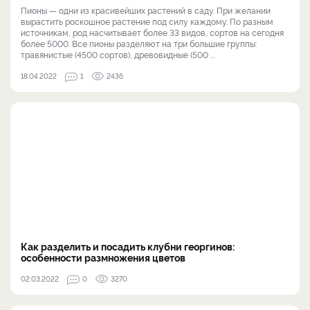
Пионы — одни из красивейших растений в саду. При желании
вырастить роскошное растение под силу каждому. По разным
источникам, род насчитывает более 33 видов, сортов на сегодня
более 5000. Все пионы разделяют на три большие группы:
травянистые (4500 сортов), древовидные (500 ...
18.04.2022
1
2436
Как разделить и посадить клубни георгинов:
особенности размножения цветов
02.03.2022
0
3270