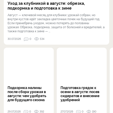
Уход за клубникой в августе: обрезка,
подкормка и подготовка к зиме
Август — ключевой месяц для клубники: урожай собран, но
внутри кустов идёт закладка цветочных почек на будущий год.
Если пренебречь уходом, можно потерять до половины
урожая. Обрезка, подкормка, защита от болезней и вредителей, а
также подготовка к зиме — ...
30.07.2026
0
534
Подкормка малины
Подготовка грядок к
после сбора урожая в
осени в августе: посев
августе: чем удобрять
сидератов и внесение
для будущего сезона
удобрений
29.07.2026
0
392
27.07.2026
0
190