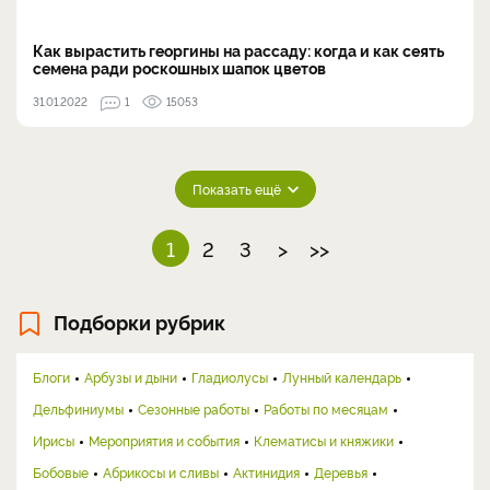
Как вырастить георгины на рассаду: когда и как сеять
семена ради роскошных шапок цветов
31.01.2022
1
15053
Показать ещё
1
2
3
>
>>
Подборки рубрик
Блоги
Арбузы и дыни
Гладиолусы
Лунный календарь
Дельфиниумы
Сезонные работы
Работы по месяцам
Ирисы
Мероприятия и события
Клематисы и княжики
Бобовые
Абрикосы и сливы
Актинидия
Деревья