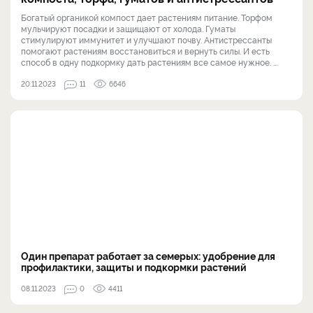
Богатый органикой компост дает растениям питание. Торфом
мульчируют посадки и защищают от холода. Гуматы
стимулируют иммунитет и улучшают почву. Антистрессанты
помогают растениям восстановиться и вернуть силы. И есть
способ в одну подкормку дать растениям все самое нужное. ...
20.11.2023
11
6646
Один препарат работает за семерых: удобрение для
профилактики, защиты и подкормки растений
08.11.2023
0
4411