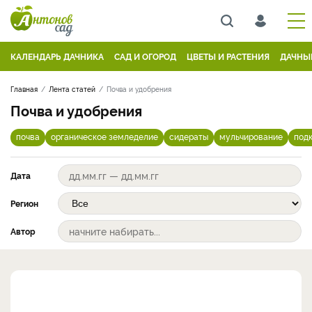
КАЛЕНДАРЬ ДАЧНИКА
САД И ОГОРОД
ЦВЕТЫ И РАСТЕНИЯ
ДАЧНЫ
Главная
Лента статей
Почва и удобрения
Почва и удобрения
почва
органическое земледелие
сидераты
мульчирование
под
Дата
Регион
Автор