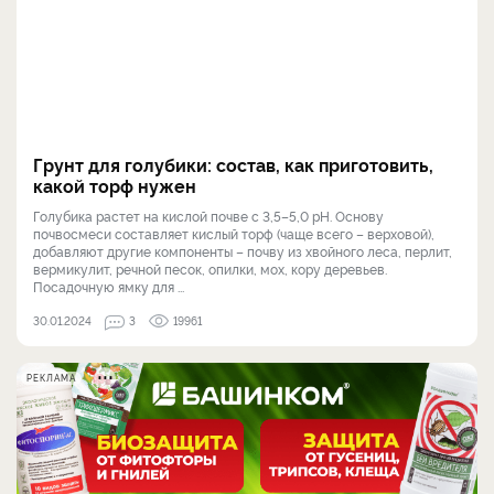
Грунт для голубики: состав, как приготовить,
какой торф нужен
Голубика растет на кислой почве с 3,5–5,0 рН. Основу
почвосмеси составляет кислый торф (чаще всего – верховой),
добавляют другие компоненты – почву из хвойного леса, перлит,
вермикулит, речной песок, опилки, мох, кору деревьев.
Посадочную ямку для ...
30.01.2024
3
19961
РЕКЛАМА