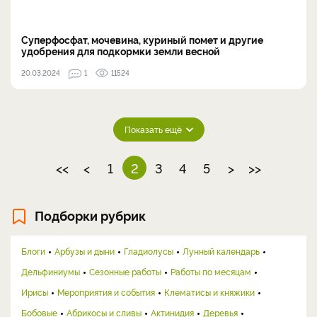
Суперфосфат, мочевина, куриный помет и другие
удобрения для подкормки земли весной
20.03.2024
1
11524
Показать ещё
<<
<
1
2
3
4
5
>
>>
Подборки рубрик
Блоги
Арбузы и дыни
Гладиолусы
Лунный календарь
Дельфиниумы
Сезонные работы
Работы по месяцам
Ирисы
Мероприятия и события
Клематисы и княжики
Бобовые
Абрикосы и сливы
Актинидия
Деревья