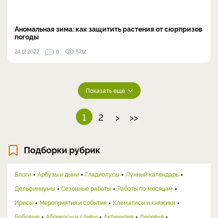
Аномальная зима: как защитить растения от сюрпризов
погоды
24.12.2022
0
5712
Показать ещё
1
2
>
>>
Подборки рубрик
Блоги
Арбузы и дыни
Гладиолусы
Лунный календарь
Дельфиниумы
Сезонные работы
Работы по месяцам
Ирисы
Мероприятия и события
Клематисы и княжики
Бобовые
Абрикосы и сливы
Актинидия
Деревья