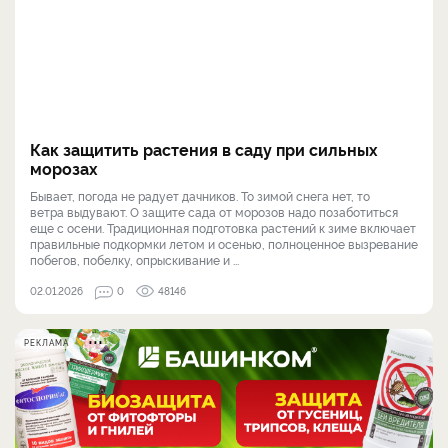
Как защитить растения в саду при сильных
морозах
Бывает, погода не радует дачников. То зимой снега нет, то
ветра выдувают. О защите сада от морозов надо позаботиться
еще с осени. Традиционная подготовка растений к зиме включает
правильные подкормки летом и осенью, полноценное вызревание
побегов, побелку, опрыскивание и ...
02.01.2026
0
48146
РЕКЛАМА