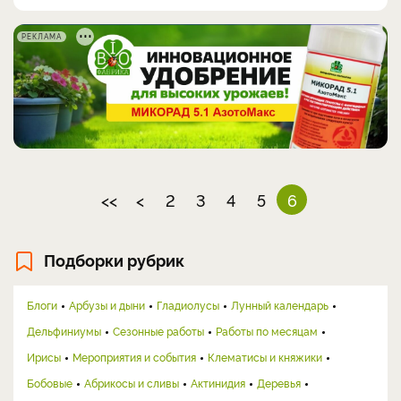
РЕКЛАМА
<<
<
2
3
4
5
6
Подборки рубрик
Блоги
Арбузы и дыни
Гладиолусы
Лунный календарь
Дельфиниумы
Сезонные работы
Работы по месяцам
Ирисы
Мероприятия и события
Клематисы и княжики
Бобовые
Абрикосы и сливы
Актинидия
Деревья