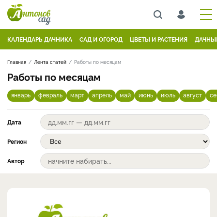
КАЛЕНДАРЬ ДАЧНИКА
САД И ОГОРОД
ЦВЕТЫ И РАСТЕНИЯ
ДАЧНЫ
Главная
Лента статей
Работы по месяцам
Работы по месяцам
январь
февраль
март
апрель
май
июнь
июль
август
се
Дата
Регион
Автор