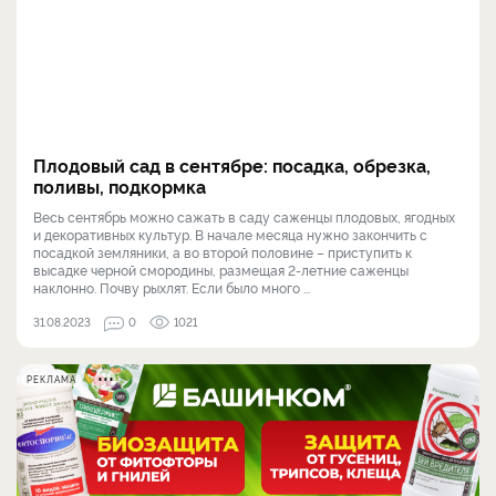
Плодовый сад в сентябре: посадка, обрезка,
поливы, подкормка
Весь сентябрь можно сажать в саду саженцы плодовых, ягодных
и декоративных культур. В начале месяца нужно закончить с
посадкой земляники, а во второй половине – приступить к
высадке черной смородины, размещая 2-летние саженцы
наклонно. Почву рыхлят. Если было много ...
31.08.2023
0
1021
РЕКЛАМА