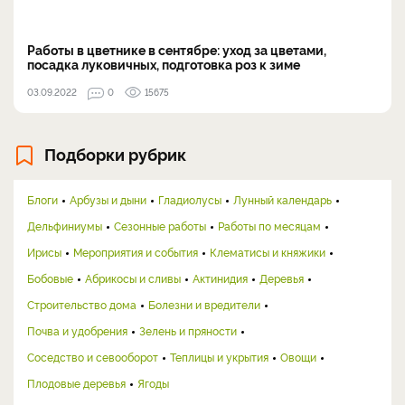
Работы в цветнике в сентябре: уход за цветами,
посадка луковичных, подготовка роз к зиме
03.09.2022
0
15675
Подборки рубрик
Блоги
Арбузы и дыни
Гладиолусы
Лунный календарь
Дельфиниумы
Сезонные работы
Работы по месяцам
Ирисы
Мероприятия и события
Клематисы и княжики
Бобовые
Абрикосы и сливы
Актинидия
Деревья
Строительство дома
Болезни и вредители
Почва и удобрения
Зелень и пряности
Соседство и севооборот
Теплицы и укрытия
Овощи
Плодовые деревья
Ягоды