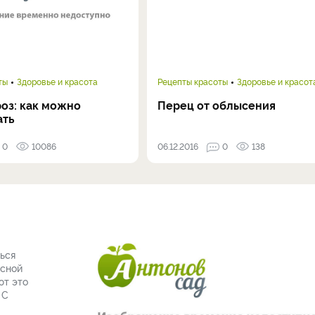
ты
Здоровье и красота
Рецепты красоты
Здоровье и красот
оз: как можно
Перец от облысения
ать
0
10086
06.12.2016
0
138
оться
асной
ют это
 С