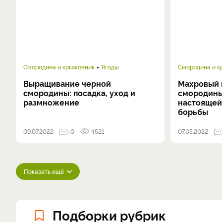
Смородина и крыжовник
Ягоды
Смородина и 
Выращивание черной
Махровый 
смородины: посадка, уход и
смородины
размножение
настоящей
борьбы
09.07.2022
0
4521
07.05.2022
Показать ещё
Подборки рубрик