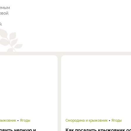
аемым
овой.
й.
крыжовник
Ягоды
Смородина и крыжовник
Ягоды
овить черную и
Как посадить крыжовник о