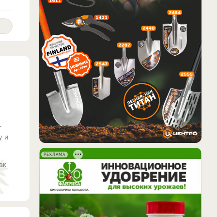
т
у и
РЕКЛАМА
ак