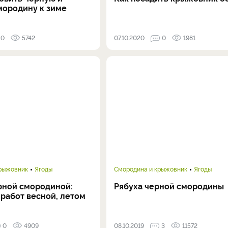
мородину к зиме
0
5742
07.10.2020
0
1981
крыжовник
Ягоды
Смородина и крыжовник
Ягоды
ерной смородиной:
Рябуха черной смородины
работ весной, летом
0
4909
08.10.2019
3
11572