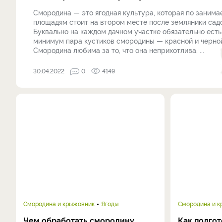
Смородина — это ягодная культура, которая по заним
площадям стоит на втором месте после земляники сад
Буквально на каждом дачном участке обязательно есть
минимум пара кустиков смородины — красной и черно
Смородина любима за то, что она неприхотлива, ...
30.04.2022
0
4149
Смородина и крыжовник
Ягоды
Смородина и 
Чем обработать смородину
Как подгот