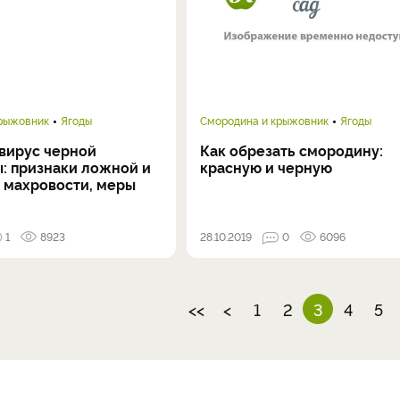
крыжовник
Ягоды
Смородина и крыжовник
Ягоды
вирус черной
Как обрезать смородину:
: признаки ложной и
красную и черную
 махровости, меры
1
8923
28.10.2019
0
6096
<<
<
1
2
3
4
5