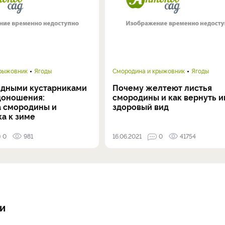
крыжовник
Ягоды
Смородина и крыжовник
Ягоды
годными кустарниками
Почему желтеют листья
доношения:
смородины и как вернуть и
а смородины и
здоровый вид
а к зиме
0
981
16.06.2021
0
41754
 и