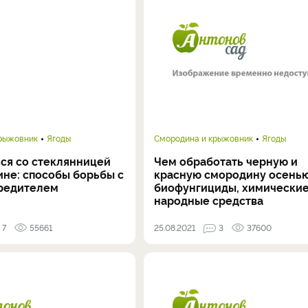
крыжовник
Ягоды
Смородина и крыжовник
Ягоды
ься со стеклянницей
Чем обработать черную и
ине: способы борьбы с
красную смородину осенью
редителем
биофунгициды, химические
народные средства
7
55661
25.08.2021
3
37600