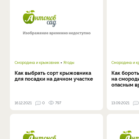
Смородина и крыжовник
Ягоды
Смородина и 
Как выбрать сорт крыжовника
Как борот
для посадки на дачном участке
на смород
опасным в
16.12.2021
0
797
13.09.2021