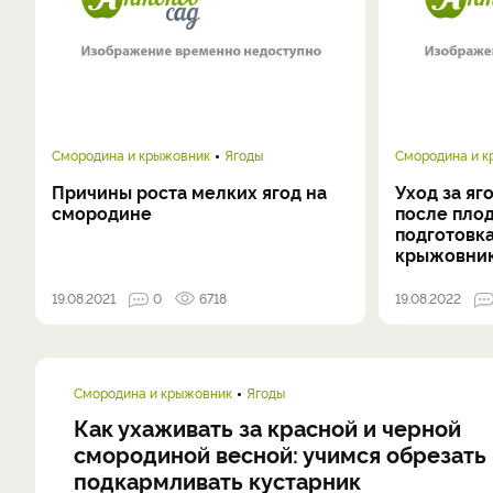
Смородина и крыжовник
Ягоды
Смородина и 
Причины роста мелких ягод на
Уход за я
смородине
после пло
подготовк
крыжовник
19.08.2021
0
6718
19.08.2022
Смородина и крыжовник
Ягоды
Как ухаживать за красной и черной
смородиной весной: учимся обрезать
подкармливать кустарник