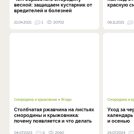
весной: защищаем кустарник от
красную с
вредителей и болезней
21.04.2021
1
20702
06.11.2021
Смородина и крыжовник
Ягоды
Смородина и 
Столбчатая ржавчина на листьях
Уход за ч
смородины и крыжовника:
календарь 
почему появляется и что делать
и осенью
04.07.2023
0
2040
24.07.2024