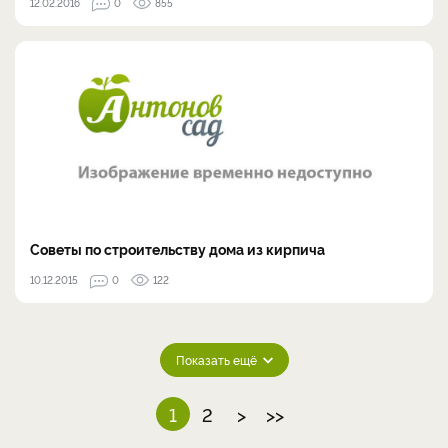
12.02.2016
0
855
Советы по строительству дома из кирпича
10.12.2015
0
122
Показать ещё
1
2
>
>>