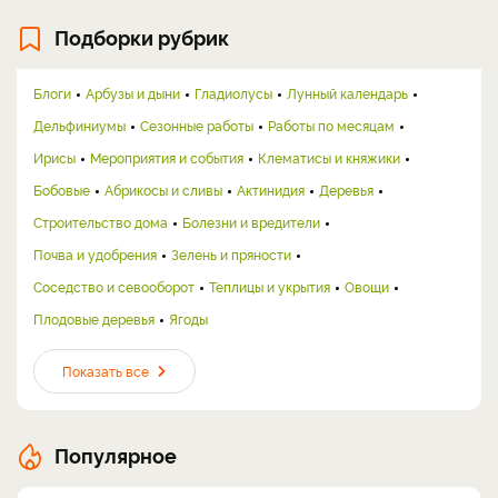
Подборки рубрик
Блоги
Арбузы и дыни
Гладиолусы
Лунный календарь
Дельфиниумы
Сезонные работы
Работы по месяцам
Ирисы
Мероприятия и события
Клематисы и княжики
Бобовые
Абрикосы и сливы
Актинидия
Деревья
Строительство дома
Болезни и вредители
Почва и удобрения
Зелень и пряности
Соседство и севооборот
Теплицы и укрытия
Овощи
Плодовые деревья
Ягоды
Показать все
Популярное