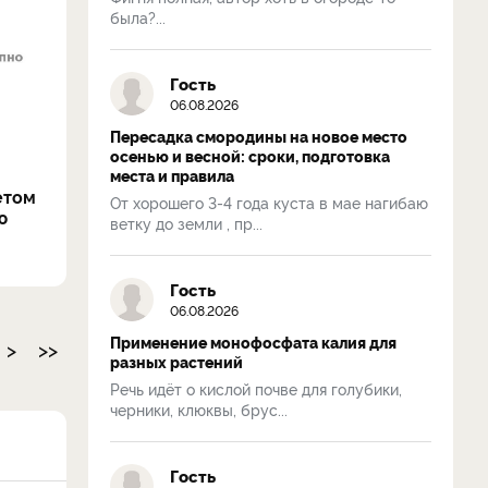
была?...
Гость
06.08.2026
Пересадка смородины на новое место
осенью и весной: сроки, подготовка
места и правила
етом
От хорошего 3-4 года куста в мае нагибаю
ю
ветку до земли , пр...
Гость
06.08.2026
Применение монофосфата калия для
>
>>
разных растений
Речь идёт о кислой почве для голубики,
черники, клюквы, брус...
Гость