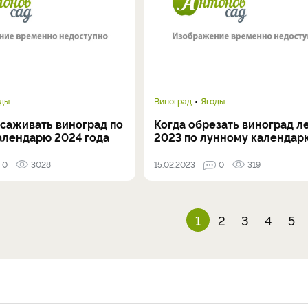
оды
Виноград
Ягоды
есаживать виноград по
Когда обрезать виноград л
алендарю 2024 года
2023 по лунному календар
0
3028
15.02.2023
0
319
1
2
3
4
5