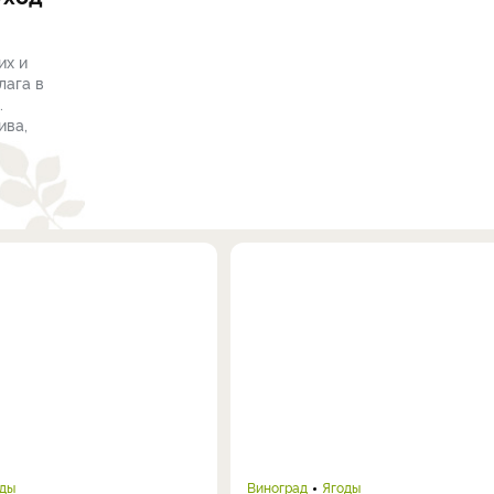
их и
лага в
.
ива,
оды
Виноград
Ягоды