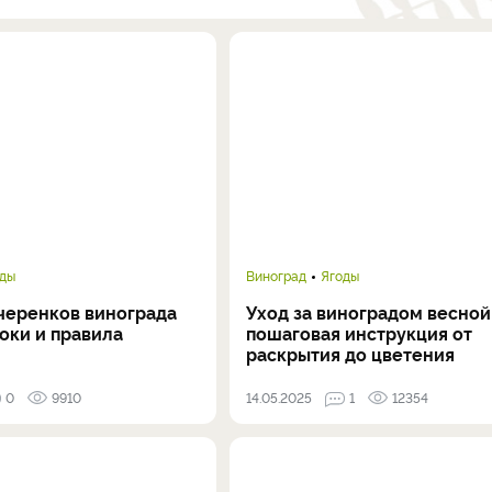
оды
Виноград
Ягоды
 черенков винограда
Уход за виноградом весной
оки и правила
пошаговая инструкция от
раскрытия до цветения
0
9910
14.05.2025
1
12354