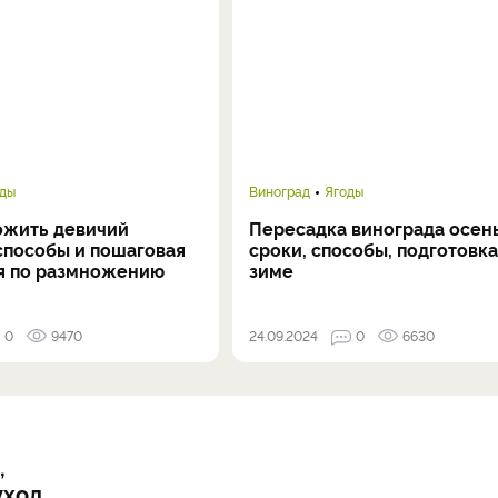
оды
Виноград
Ягоды
ожить девичий
Пересадка винограда осен
способы и пошаговая
сроки, способы, подготовка
я по размножению
зиме
и
0
9470
24.09.2024
0
6630
,
уход