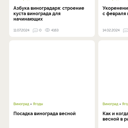
Азбука виноградаря: строение
Укоренени
куста винограда для
с февраля 
начинающих
11.07.2024
0
4163
14.02.2024
Виноград
Ягоды
Виноград
Яг
Посадка винограда весной
Как и когд
весной в р