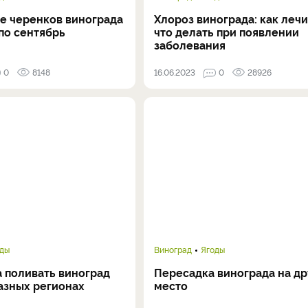
е черенков винограда
Хлороз винограда: как лечи
по сентябрь
что делать при появлении
заболевания
0
8148
16.06.2023
0
28926
оды
Виноград
Ягоды
а поливать виноград
Пересадка винограда на др
азных регионах
место