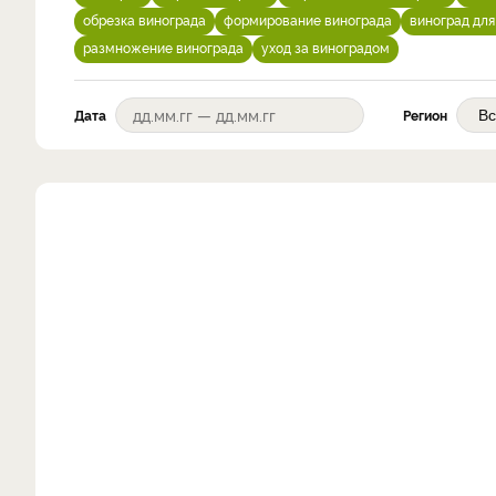
обрезка винограда
формирование винограда
виноград дл
размножение винограда
уход за виноградом
Дата
Регион