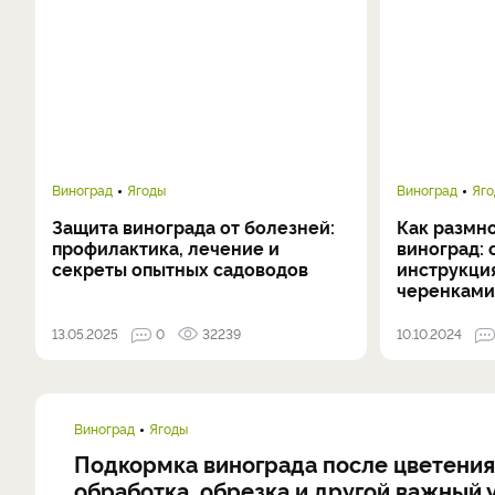
Виноград
Ягоды
Виноград
Яг
Защита винограда от болезней:
Как размн
профилактика, лечение и
виноград: 
секреты опытных садоводов
инструкци
черенкам
13.05.2025
0
32239
10.10.2024
Виноград
Ягоды
Подкормка винограда после цветения
обработка, обрезка и другой важный 