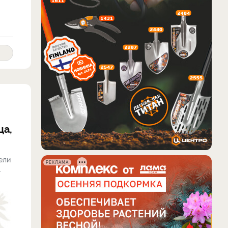
ца,
ели
РЕКЛАМА
.