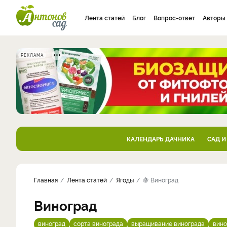
Лента статей
Блог
Вопрос-ответ
Авторы
РЕКЛАМА
КАЛЕНДАРЬ ДАЧНИКА
САД И
Главная
Лента статей
Ягоды
🍇 Виноград
Виноград
виноград
сорта винограда
выращивание винограда
вино