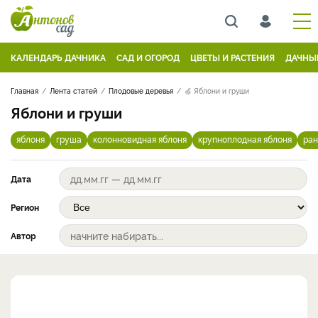
КАЛЕНДАРЬ ДАЧНИКА
САД И ОГОРОД
ЦВЕТЫ И РАСТЕНИЯ
ДАЧНЫ
Главная
Лента статей
Плодовые деревья
🍏 Яблони и груши
Яблони и груши
яблоня
груша
колонновидная яблоня
крупноплодная яблоня
ран
Дата
Регион
Автор