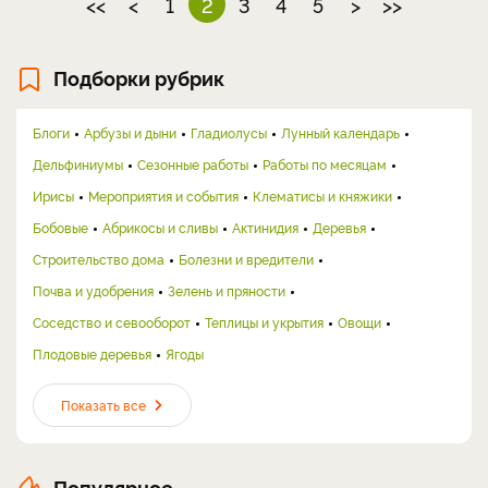
<<
<
1
2
3
4
5
>
>>
Подборки рубрик
Блоги
Арбузы и дыни
Гладиолусы
Лунный календарь
Дельфиниумы
Сезонные работы
Работы по месяцам
Ирисы
Мероприятия и события
Клематисы и княжики
Бобовые
Абрикосы и сливы
Актинидия
Деревья
Строительство дома
Болезни и вредители
Почва и удобрения
Зелень и пряности
Соседство и севооборот
Теплицы и укрытия
Овощи
Плодовые деревья
Ягоды
Показать все
Популярное