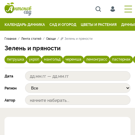
КАЛЕНДАРЬ ДАЧНИКА
САД И ОГОРОД
ЦВЕТЫ И РАСТЕНИЯ
ДАЧНЫ
Главная
Лента статей
Овощи
🌾 Зелень и пряности
Зелень и пряности
петрушка
укроп
мангольд
черемша
лемонграсс
пастернак
Дата
Регион
Автор