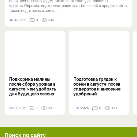
Если пренебречь уходом, можно потерять до половины
урожая. Обрезка, подкормка, защита от болезней и вредителей, а
также подготовка к зиме — ...
30.07.2026
0
534
Подкормка малины
Подготовка грядок к
после сбора урожая в
осени в августе: посев
августе: чем удобрять
сидератов и внесение
для будущего сезона
удобрений
29.07.2026
0
392
27.07.2026
0
190
Поиск по сайту