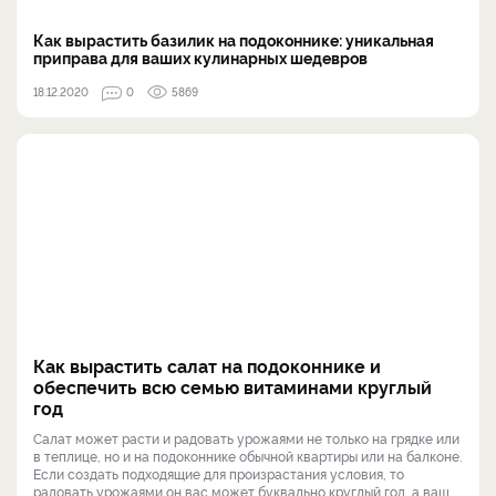
Как вырастить базилик на подоконнике: уникальная
приправа для ваших кулинарных шедевров
18.12.2020
0
5869
Как вырастить салат на подоконнике и
обеспечить всю семью витаминами круглый
год
Салат может расти и радовать урожаями не только на грядке или
в теплице, но и на подоконнике обычной квартиры или на балконе.
Если создать подходящие для произрастания условия, то
радовать урожаями он вас может буквально круглый год, а ваш