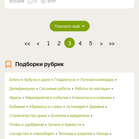
16.01.2019
0
10727
Показать ещё
<<
<
1
2
3
4
5
>
>>
Подборки рубрик
Блоги
Арбузы и дыни
Гладиолусы
Лунный календарь
Дельфиниумы
Сезонные работы
Работы по месяцам
Ирисы
Мероприятия и события
Клематисы и княжики
Бобовые
Абрикосы и сливы
Актинидия
Деревья
Строительство дома
Болезни и вредители
Почва и удобрения
Зелень и пряности
Соседство и севооборот
Теплицы и укрытия
Овощи