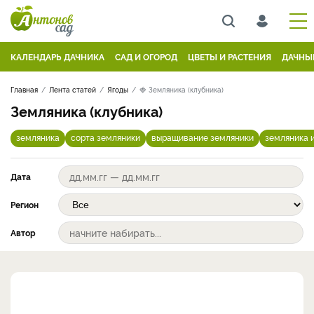
КАЛЕНДАРЬ ДАЧНИКА
САД И ОГОРОД
ЦВЕТЫ И РАСТЕНИЯ
ДАЧНЫ
Главная
Лента статей
Ягоды
🍓 Земляника (клубника)
Земляника (клубника)
земляника
сорта земляники
выращивание земляники
земляника 
Дата
Регион
Автор