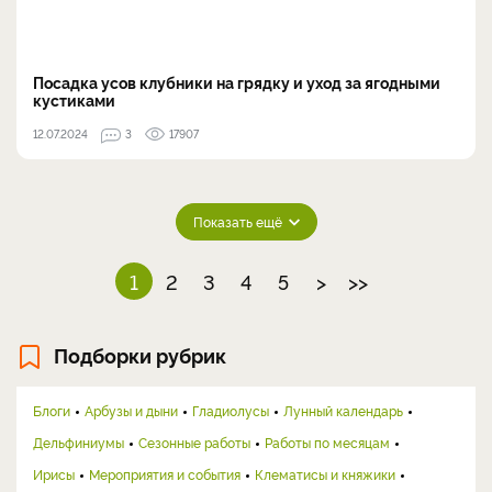
Посадка усов клубники на грядку и уход за ягодными
кустиками
12.07.2024
3
17907
Показать ещё
1
2
3
4
5
>
>>
Подборки рубрик
Блоги
Арбузы и дыни
Гладиолусы
Лунный календарь
Дельфиниумы
Сезонные работы
Работы по месяцам
Ирисы
Мероприятия и события
Клематисы и княжики