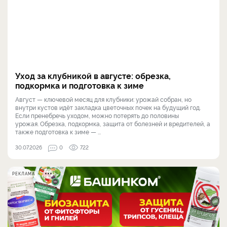
Уход за клубникой в августе: обрезка,
подкормка и подготовка к зиме
Август — ключевой месяц для клубники: урожай собран, но
внутри кустов идёт закладка цветочных почек на будущий год.
Если пренебречь уходом, можно потерять до половины
урожая. Обрезка, подкормка, защита от болезней и вредителей, а
также подготовка к зиме — ...
30.07.2026
0
722
РЕКЛАМА