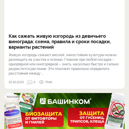
Как сажать живую изгородь из девичьего
винограда: схема, правила и сроки посадки,
варианты растений
Живую изгородь сажают весной, зимостойкие культуры можно
размещать на участке и осенью. Главное при любой посадке –
однорядной или многорядной – знать, насколько быстро и сильно
разрастется растение. Это поможет правильно определить
расстояние между ...
20.10.2023
2
7046
РЕКЛАМА