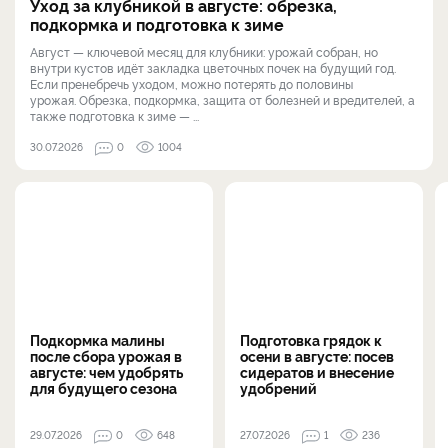
Уход за клубникой в августе: обрезка,
подкормка и подготовка к зиме
Август — ключевой месяц для клубники: урожай собран, но
внутри кустов идёт закладка цветочных почек на будущий год.
Если пренебречь уходом, можно потерять до половины
урожая. Обрезка, подкормка, защита от болезней и вредителей, а
также подготовка к зиме — ...
30.07.2026
0
1004
Подкормка малины
Подготовка грядок к
после сбора урожая в
осени в августе: посев
августе: чем удобрять
сидератов и внесение
для будущего сезона
удобрений
29.07.2026
0
648
27.07.2026
1
236