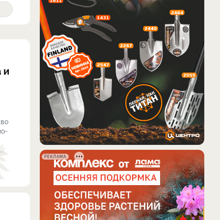
 и
 во
ло-
..
РЕКЛАМА