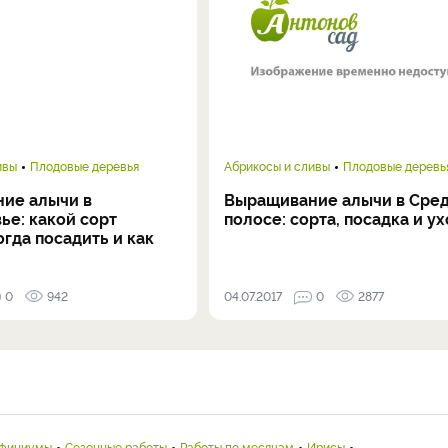
ивы
Плодовые деревья
Абрикосы и сливы
Плодовые деревь
ие алычи в
Выращивание алычи в Сре
ье: какой сорт
полосе: сорта, посадка и ух
огда посадить и как
0
942
04.07.2017
0
2877
финиумы
Сезонные работы
Работы по месяцам
Ирисы