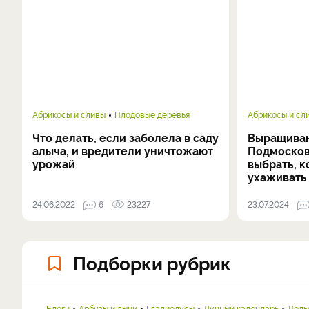
Абрикосы и сливы
Плодовые деревья
Абрикосы и сл
Что делать, если заболела в саду
Выращиван
алыча, и вредители уничтожают
Подмосков
урожай
выбрать, к
ухаживать
24.06.2022
6
23227
23.07.2024
Подборки рубрик
Блоги
Арбузы и дыни
Гладиолусы
Лунный календарь
Дель