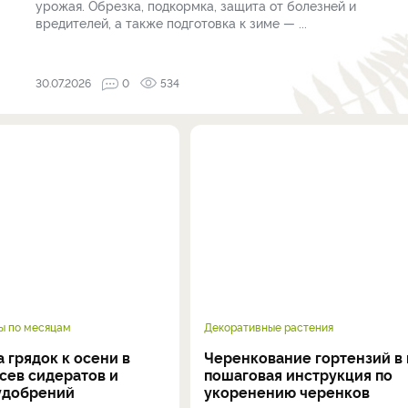
урожая. Обрезка, подкормка, защита от болезней и
вредителей, а также подготовка к зиме — ...
30.07.2026
0
534
ы по месяцам
Декоративные растения
 грядок к осени в
Черенкование гортензий в 
осев сидератов и
пошаговая инструкция по
удобрений
укоренению черенков